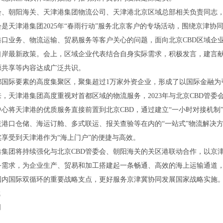
会、朝阳海关、天津港集团物流公司、天津港北京区域总部相关负责同志，
是天津港集团2025年“春雨行动”服务北京客户的专场活动，围绕京津
港口业务、物流运输、贸易服务等客户关心的问题，面向北京CBD区域企
口岸最新政策。会上，区域企业代表结合自身实际需求，积极发言，建言
源共享等内容达成广泛共识。
首都国际要素的高度集聚区，聚集超过1万家外资企业，形成了以国际金融
，天津港集团高度重视对首都区域的物流服务，2023年与北京CBD管委
心将天津港的优质服务直接前置到北京CBD，通过建立“一小时对接机制
盖港口仓储、海运订舱、多式联运、报关查验等在内的“一站式”物流解决
享受到天津港作为“海上门户”的便捷与高效。
港集团将持续强化与北京CBD管委会、朝阳海关的关区港联动合作，以京
务需求，为企业生产、贸易和加工搭建起一条畅通、高效的海上运输通道
国内国际双循环的重要战略支点，更好服务京津冀协同发展国家战略实施
斌
司