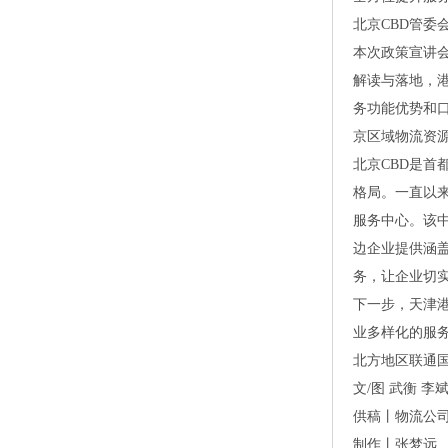
北京CBD管委
本次政策宣讲会
解读与落地，
务功能优势和
京区域物流资
北京CBD是
格局。一直以来
服务中心。该中
边企业提供涵
务，让企业切实
下一步，天津
业多样化的服
北方地区联通
文/图武衡李
供稿丨物流公
制作丨张梦远