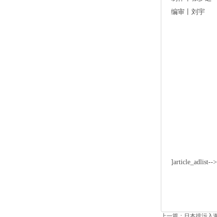
编审丨刘宇
]article_adlist--
上一篇：
日本排污入